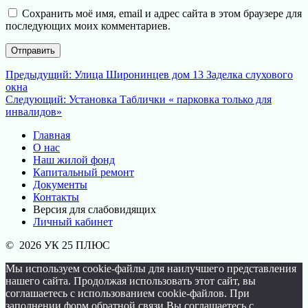
Сохранить моё имя, email и адрес сайта в этом браузере для
последующих моих комментариев.
Навигация
Предыдущая
Предыдущий:
Улица Широнинцев дом 13 Заделка слухового
запись:
окна
по
Следующая
Следующий:
Установка Таблички « парковка только для
записям
запись:
инвалидов»
Главная
О нас
Наш жилой фонд
Капитальный ремонт
Документы
Контакты
Версия для слабовидящих
Личный кабинет
© 2026 УК 25 ПЛЮС
Мы используем cookie-файлы для наилучшего представления
нашего сайта. Продолжая использовать этот сайт, вы
соглашаетесь с использованием cookie-файлов. При
заполнении форм обратной связи Вы соглашаетесь с