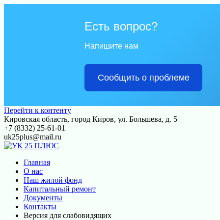
Есть вопрос?
Напишите нам
Сообщить о проблеме
Перейти к контенту
Кировская область, город Киров, ул. Большева, д. 5
+7 (8332) 25-61-01
uk25plus@mail.ru
Главная
О нас
Наш жилой фонд
Капитальный ремонт
Документы
Контакты
Версия для слабовидящих