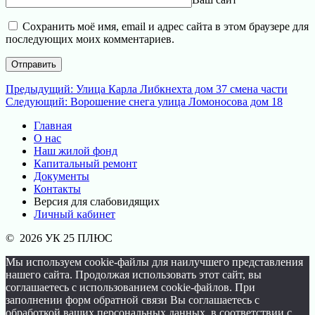
Сохранить моё имя, email и адрес сайта в этом браузере для
последующих моих комментариев.
Навигация
Предыдущая
Предыдущий:
Улица Карла Либкнехта дом 37 смена части
Следующая
запись:
Следующий:
Ворошение снега улица Ломоносова дом 18
по
запись:
Главная
записям
О нас
Наш жилой фонд
Капитальный ремонт
Документы
Контакты
Версия для слабовидящих
Личный кабинет
© 2026 УК 25 ПЛЮС
Мы используем cookie-файлы для наилучшего представления
нашего сайта. Продолжая использовать этот сайт, вы
соглашаетесь с использованием cookie-файлов. При
заполнении форм обратной связи Вы соглашаетесь с
обработкой ваших персональных данных, в соответствии с