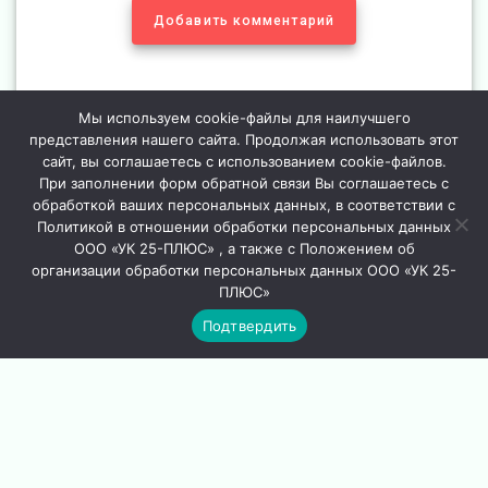
Добавить комментарий
Мы используем cookie-файлы для наилучшего
представления нашего сайта. Продолжая использовать этот
сайт, вы соглашаетесь с использованием cookie-файлов.
Навигация
При заполнении форм обратной связи Вы соглашаетесь с
обработкой ваших персональных данных, в соответствии с
Предыдущая
Предыдущий:
Улица
по
Следующая
Следующий:
Улица
Политикой в отношении обработки персональных данных
запись:
Московская дом 101
запись:
Кольцова дом 13 . 5
ООО «УК 25-ПЛЮС» , а также с Положением об
ремонт внутреннего
записям
под.
организации обработки персональных данных ООО «УК 25-
водостока
ПЛЮС»
Подтвердить