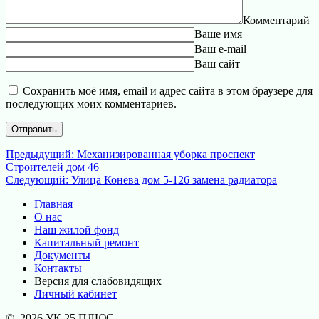
Комментарий
Ваше имя
Ваш e-mail
Ваш сайт
Сохранить моё имя, email и адрес сайта в этом браузере для
последующих моих комментариев.
Навигация
Предыдущая
Предыдущий:
Механизированная уборка проспект
запись:
Строителей дом 46
по
Следующая
Следующий:
Улица Конева дом 5-126 замена радиатора
записям
запись:
Главная
О нас
Наш жилой фонд
Капитальный ремонт
Документы
Контакты
Версия для слабовидящих
Личный кабинет
© 2026 УК 25 ПЛЮС