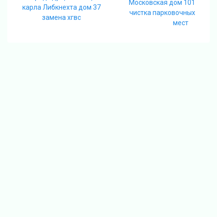
по
запись:
Московская дом 101
запись:
карла Либкнехта дом 37
чистка парковочных
записям
замена хгвс
мест