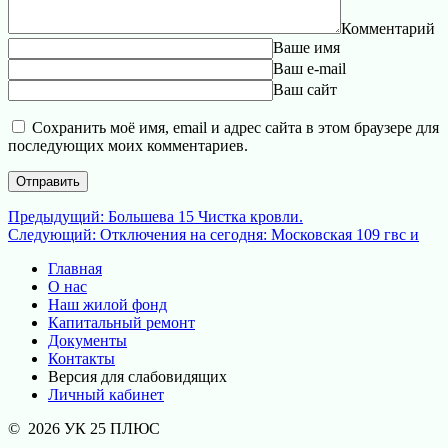
Комментарий
Ваше имя
Ваш e-mail
Ваш сайт
Сохранить моё имя, email и адрес сайта в этом браузере для
последующих моих комментариев.
Навигация
Предыдущая
Предыдущий:
Большева 15 Чистка кровли.
Следующая
запись:
Следующий:
Отключения на сегодня: Московская 109 гвс и
по
запись:
Главная
записям
О нас
Наш жилой фонд
Капитальный ремонт
Документы
Контакты
Версия для слабовидящих
Личный кабинет
© 2026 УК 25 ПЛЮС