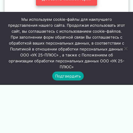
Мы используем cookie-файлы для наилучшего
представления нашего сайта. Продолжая использовать этот
сайт, вы соглашаетесь с использованием cookie-файлов.
При заполнении форм обратной связи Вы соглашаетесь с
Навигация
обработкой ваших персональных данных, в соответствии с
Политикой в отношении обработки персональных данных
Предыдущая
Предыдущий:
Улица
по
Следу
Следующий:
ООО «УК 25-ПЛЮС» , а также с Положением об
запись:
Конева дом 5(засыпка
запись
Следующая запись
организации обработки персональных данных ООО «УК 25-
глубоких ям )
записям
ПЛЮС»
Подтвердить