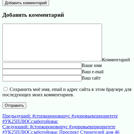
Добавить комментарий
Добавить комментарий
Комментарий
Ваше имя
Ваш e-mail
Ваш сайт
Сохранить моё имя, email и адрес сайта в этом браузере для
последующих моих комментариев.
Навигация
Предыдущая
Предыдущий:
#стопкороновирус #здоровьевприоритете
запись:
#УК25ПЛЮСсзаботойовас
по
Следующая
Следующий:
#стопкороновирус #здоровьевприоритете
записям
запись:
#УК25ПЛЮСсзаботойовас Проспект Строителей дом 46