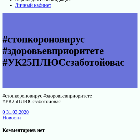
Личный кабинет
#стопкороновирус
#здоровьевприоритете
#УК25ПЛЮСсзаботойовас
#стопкороновирус #здоровьевприоритете
#УК25ПЛЮСсзаботойовас
0
31.03.2020
Новости
Комментариев нет