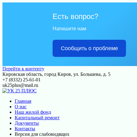
Есть вопрос?
Напишите нам
Сообщить о проблеме
Перейти к контенту
Кировская область, город Киров, ул. Большева, д. 5
+7 (8332) 25-61-01
uk25plus@mail.ru
Главная
О нас
Наш жилой фонд
Капитальный ремонт
Документы
Контакты
Версия для слабовидящих