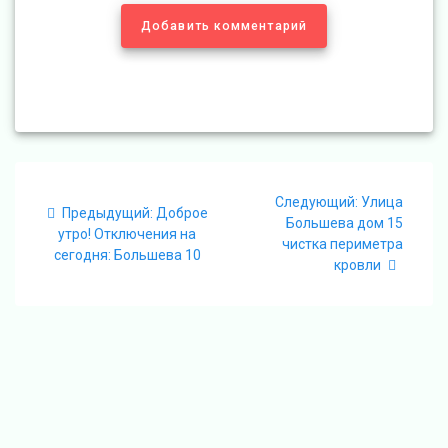
Добавить комментарий
Навигация
Следующая
Следующий:
Улица
по
Предыдущая
Предыдущий:
Доброе
запись:
Большева дом 15
запись:
утро! Отключения на
чистка периметра
записям
сегодня: Большева 10
кровли