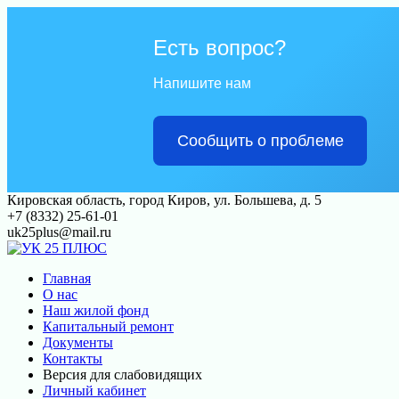
Есть вопрос?
Напишите нам
Сообщить о проблеме
Перейти
Кировская область, город Киров, ул. Большева, д. 5
к
+7 (8332) 25-61-01
контенту
uk25plus@mail.ru
Главная
О нас
Наш жилой фонд
Капитальный ремонт
Документы
Контакты
Версия для слабовидящих
Личный кабинет