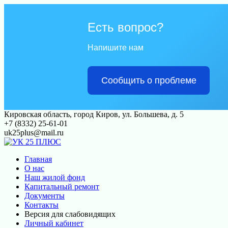
Есть вопрос?
Напишите нам
Сообщить о проблеме
Перейти
Кировская область, город Киров, ул. Большева, д. 5
к
+7 (8332) 25-61-01
контенту
uk25plus@mail.ru
Главная
О нас
Наш жилой фонд
Капитальный ремонт
Документы
Контакты
Версия для слабовидящих
Личный кабинет