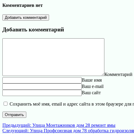
Комментариев нет
Добавить комментарий
Добавить комментарий
Комментарий
Ваше имя
Ваш e-mail
Ваш сайт
Сохранить моё имя, email и адрес сайта в этом браузере д
Навигация
Предыдущая
Предыдущий:
Улица Монтажников дом 28 ремонт ямы
Следующая
запись:
Следующий:
Улица Профсоюзная дом 78 обработка гидроизол