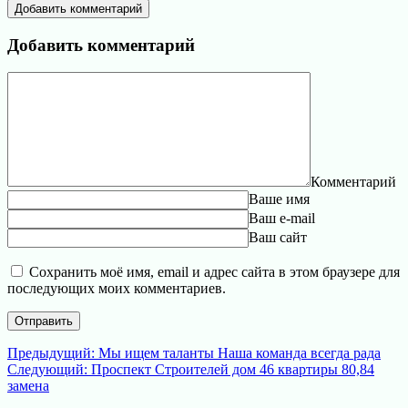
Добавить комментарий
Добавить комментарий
Комментарий
Ваше имя
Ваш e-mail
Ваш сайт
Сохранить моё имя, email и адрес сайта в этом браузере для
последующих моих комментариев.
Навигация
Предыдущая
Предыдущий:
Мы ищем таланты Наша команда всегда рада
Следующая
запись:
Следующий:
Проспект Строителей дом 46 квартиры 80,84
по
запись:
замена
записям