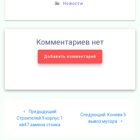
Новости
Комментариев нет
Добавить комментарий
Навигация
Предыдущая
Предыдущий:
по
Следующая
Следующий:
Конева 5
запись:
Строителей 9 корпус 1
запись:
вывоз мусора
кв47 замена стояка
записям