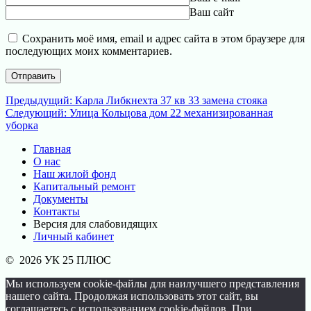
Ваш сайт
Сохранить моё имя, email и адрес сайта в этом браузере для
последующих моих комментариев.
Навигация
Предыдущая
Предыдущий:
Карла Либкнехта 37 кв 33 замена стояка
Следующая
запись:
Следующий:
Улица Кольцова дом 22 механизированная
по
запись:
уборка
записям
Главная
О нас
Наш жилой фонд
Капитальный ремонт
Документы
Контакты
Версия для слабовидящих
Личный кабинет
© 2026 УК 25 ПЛЮС
Мы используем cookie-файлы для наилучшего представления
нашего сайта. Продолжая использовать этот сайт, вы
соглашаетесь с использованием cookie-файлов. При