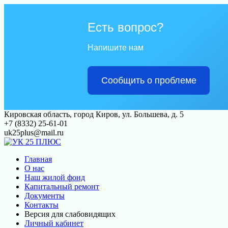
Есть вопрос?
Напишите нам
Сообщить о проблеме
Перейти
Кировская область, город Киров, ул. Большева, д. 5
к
+7 (8332) 25-61-01
контенту
uk25plus@mail.ru
Главная
О нас
Наш жилой фонд
Капитальный ремонт
Документы
Контакты
Версия для слабовидящих
Личный кабинет