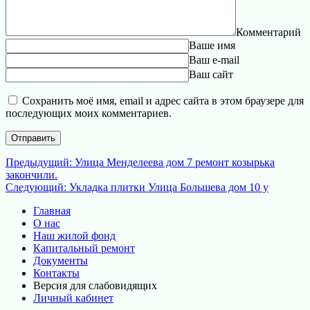
Комментарий
Ваше имя
Ваш e-mail
Ваш сайт
Сохранить моё имя, email и адрес сайта в этом браузере для
последующих моих комментариев.
Навигация
Предыдущая
Предыдущий:
Улица Менделеева дом 7 ремонт козырька
запись:
закончили.
по
Следующая
Следующий:
Укладка плитки Улица Большева дом 10 у
записям
запись:
Главная
О нас
Наш жилой фонд
Капитальный ремонт
Документы
Контакты
Версия для слабовидящих
Личный кабинет