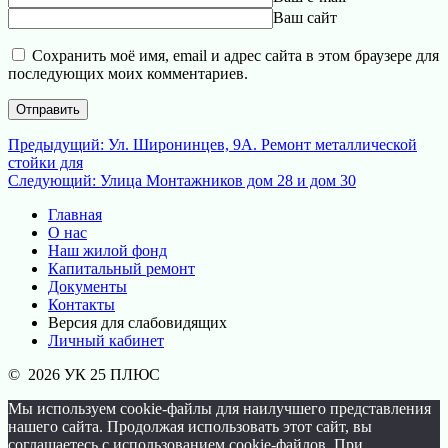
Ваш сайт
Сохранить моё имя, email и адрес сайта в этом браузере для
последующих моих комментариев.
Навигация
Предыдущая
Предыдущий:
Ул. Широнинцев, 9А. Ремонт металлической
запись:
стойки для
по
Следующая
Следующий:
Улица Монтажников дом 28 и дом 30
записям
запись:
Главная
О нас
Наш жилой фонд
Капитальный ремонт
Документы
Контакты
Версия для слабовидящих
Личный кабинет
© 2026 УК 25 ПЛЮС
Мы используем cookie-файлы для наилучшего представления
нашего сайта. Продолжая использовать этот сайт, вы
соглашаетесь с использованием cookie-файлов. При