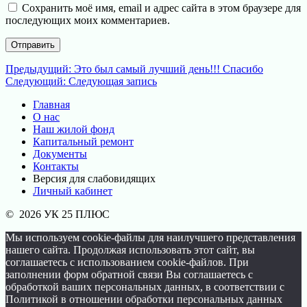
Сохранить моё имя, email и адрес сайта в этом браузере для
последующих моих комментариев.
Навигация
Предыдущая
Предыдущий:
Это был самый лучший день!!! Спасибо
Следующая
запись:
Следующий:
Следующая запись
по
запись:
Главная
записям
О нас
Наш жилой фонд
Капитальный ремонт
Документы
Контакты
Версия для слабовидящих
Личный кабинет
© 2026 УК 25 ПЛЮС
Мы используем cookie-файлы для наилучшего представления
нашего сайта. Продолжая использовать этот сайт, вы
соглашаетесь с использованием cookie-файлов. При
заполнении форм обратной связи Вы соглашаетесь с
обработкой ваших персональных данных, в соответствии с
Политикой в отношении обработки персональных данных