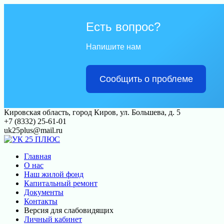
Есть вопрос?
Напишите нам
Сообщить о проблеме
Перейти
Кировская область, город Киров, ул. Большева, д. 5
к
+7 (8332) 25-61-01
контенту
uk25plus@mail.ru
Главная
О нас
Наш жилой фонд
Капитальный ремонт
Документы
Контакты
Версия для слабовидящих
Личный кабинет