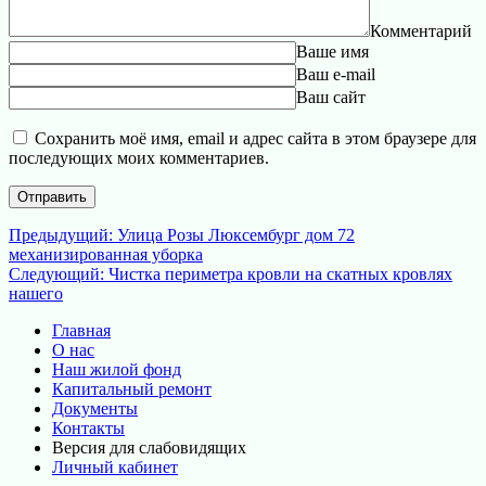
Комментарий
Ваше имя
Ваш e-mail
Ваш сайт
Сохранить моё имя, email и адрес сайта в этом браузере для
последующих моих комментариев.
Навигация
Предыдущая
Предыдущий:
Улица Розы Люксембург дом 72
запись:
механизированная уборка
по
Следующая
Следующий:
Чистка периметра кровли на скатных кровлях
записям
запись:
нашего
Главная
О нас
Наш жилой фонд
Капитальный ремонт
Документы
Контакты
Версия для слабовидящих
Личный кабинет