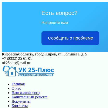
Есть вопрос?
Напишите нам
Сообщить о проблеме
Перейти
Кировская область, город Киров, ул. Большева, д. 5
к
+7 (8332) 25-61-01
контенту
uk25plus@mail.ru
Главная
О нас
Наш жилой фонд
Капитальный ремонт
Документы
Контакты