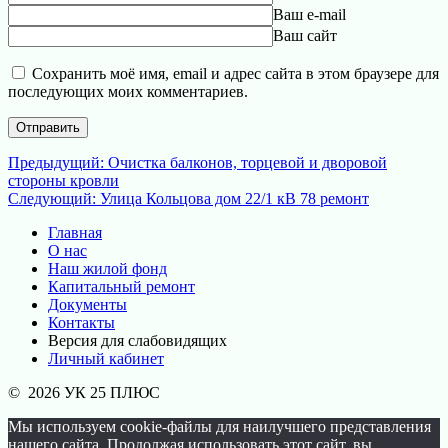
Ваш e-mail
Ваш сайт
Сохранить моё имя, email и адрес сайта в этом браузере для
последующих моих комментариев.
Навигация
Предыдущая
Предыдущий:
Очистка балконов, торцевой и дворовой
запись:
стороны кровли
по
Следующая
Следующий:
Улица Кольцова дом 22/1 кВ 78 ремонт
записям
запись:
Главная
О нас
Наш жилой фонд
Капитальный ремонт
Документы
Контакты
Версия для слабовидящих
Личный кабинет
© 2026 УК 25 ПЛЮС
Мы используем cookie-файлы для наилучшего представления
нашего сайта. Продолжая использовать этот сайт, вы