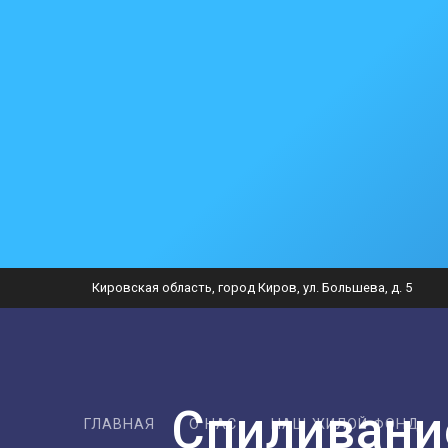
Перейти
Кировская область, город Киров, ул. Большева, д. 5
к
Есть вопрос?
контенту
Напишите нам
Спиливани
Сообщить о проблеме
ГЛАВНАЯ
О НАС
НАШ ЖИЛОЙ ФОНД