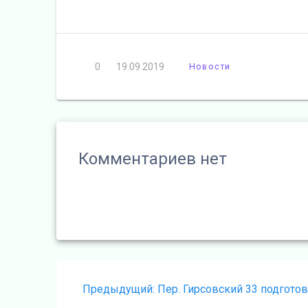
0
19.09.2019
Новости
Комментариев нет
Навигация
Предыдущая
Предыдущий:
Пер. Гирсовский 33 подгото
запись: